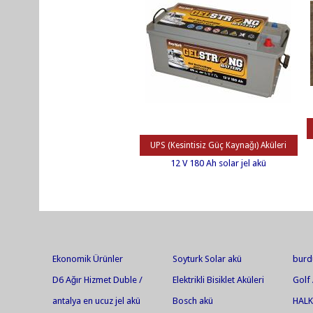
UPS (Kesintisiz Güç Kaynağı) Aküleri
12 V 180 Ah solar jel akü
Ekonomik Ürünler
Soyturk Solar akü
burd
D6 Ağır Hizmet Duble /
Elektrikli Bisiklet Aküleri
Golf 
Marin
antalya en ucuz jel akü
Bosch akü
HALK