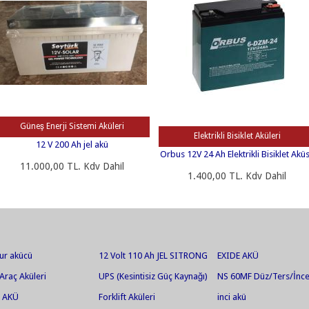
Güneş Enerji Sistemi Aküleri
Elektrikli Bisiklet Aküleri
12 V 200 Ah jel akü
Orbus 12V 24 Ah Elektrikli Bisiklet Akü
11.000,00 TL. Kdv Dahil
1.400,00 TL. Kdv Dahil
ur akücü
12 Volt 110 Ah JEL SITRONG
EXIDE AKÜ
AGM UPS
Araç Aküleri
UPS (Kesintisiz Güç Kaynağı)
NS 60MF Düz/Ters/İnc
Aküleri
 AKÜ
Forklift Aküleri
inci akü