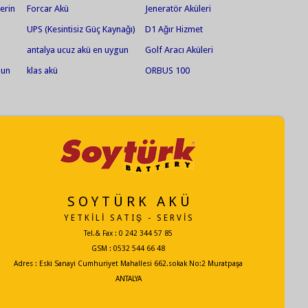
erin
Forcar Akü
Jeneratör Aküleri
UPS (Kesintisiz Güç Kaynağı)
D1 Ağır Hizmet
Aküleri
antalya ucuz akü en uygun
Golf Aracı Aküleri
akü jel akü en ucuz jel
gun
klas akü
ORBUS 100
akü.antalya akü.ısparta
akü
akü.serik akü
S O Y T Ü R K A K Ü
Y E T K İ L İ S A T I Ş - S E R V İ S
Tel.& Fax : 0 242 344 57 85
GSM : 0532 544 66 48
Adres : Eski Sanayi Cumhuriyet Mahallesi 662.sokak No:2 Muratpaşa
ANTALYA