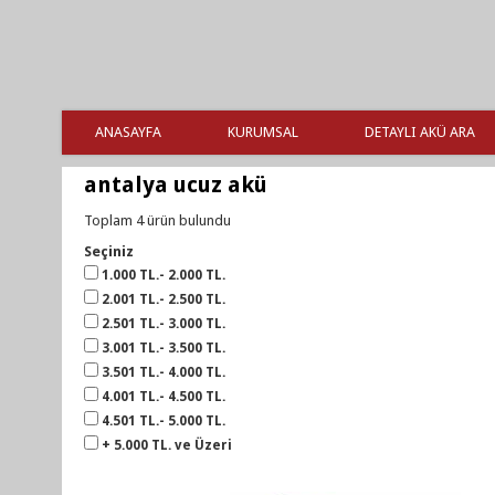
ANASAYFA
KURUMSAL
DETAYLI AKÜ ARA
antalya ucuz akü
Toplam 4 ürün bulundu
Seçiniz
1.000 TL.- 2.000 TL.
2.001 TL.- 2.500 TL.
2.501 TL.- 3.000 TL.
3.001 TL.- 3.500 TL.
3.501 TL.- 4.000 TL.
4.001 TL.- 4.500 TL.
4.501 TL.- 5.000 TL.
+ 5.000 TL. ve Üzeri