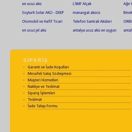
en ucuz akü
L5MF Alçak
Ağır 
Soyturk Solar AKÜ - DEEP
manavgat akücü
Binek
CYCLE AGM
Otomobil ve Hafif Ticari
Telefon Santrali Aküleri
ORBU
Araçlar
Deşar
en ucuz jel akü
antalya ucuz akü en uygun
anta
akü jel akü en ucuz jel akü
akü j
akü market Fortlift akü
tamiri bakımı
SİPARİŞ
Garanti ve İade Koşulları
Mesafeli Satış Sözleşmesi
Müşteri Hizmetleri
Nakliye ve Teslimat
Sipariş İşlemleri
Teslimat
İade Talep Formu