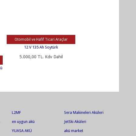
Otomobil ve Hafif Ticari Araçlar
12 V 135 Ah Soytürk
5.000,00 TL. Kdv Dahil
sü
L2MF
Sera Makineleri Aküleri
e
en uygun akü
JetSki Aküleri
YUASA AKÜ
akü market