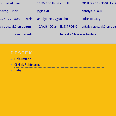
Hizmet Aküleri
12.8V 200Ah Lityum Akü
ORBUS / 12V 150AH - D
Deşarjlı Jel Akü
 Araç Türleri
yiğit akü
antalya jel akü
S / 12V 100AH - Derin
antalya en uygun akü
solar battery
jlı Jel Akü
lya ucuz akü en uygun
12 Volt 100 ah JEL SITRONG
antalya ucuz akü en uy
el akü en ucuz jel akü
akü jel akü en ucuz jel 
akü markets
Temizlik Makinası Aküleri
akü market antalya akü
market
DESTEK
Hakkımızda
Gizlilik Politikamız
İletişim