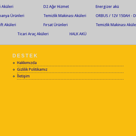
akü markets olar jel ak
i Aküleri
D2 Ağır Hizmet
Energizer akü
anya Ürünleri
Temizlik Makinası Aküleri
ORBUS / 12V 150AH - D
Deşarjlı Jel Akü
ift Aküleri
Fırsat Ürünleri
Temizlik Makinası Aküle
Ticari Araç Aküleri
HALK AKÜ
DESTEK
Hakkımızda
Gizlilik Politikamız
İletişim