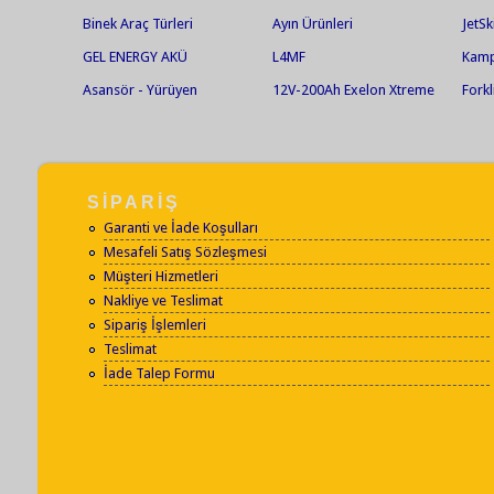
Binek Araç Türleri
Ayın Ürünleri
JetSk
GEL ENERGY AKÜ
L4MF
Kamp
Asansör - Yürüyen
12V-200Ah Exelon Xtreme
Forkl
Merdiven Aküleri
Solar Jel Akü
SİPARİŞ
Garanti ve İade Koşulları
Mesafeli Satış Sözleşmesi
Müşteri Hizmetleri
Nakliye ve Teslimat
Sipariş İşlemleri
Teslimat
İade Talep Formu