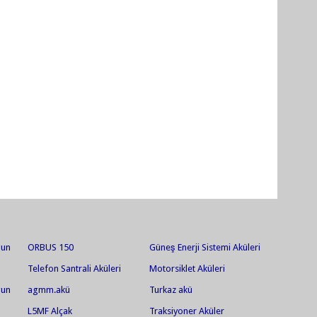
gun
ORBUS 150
Güneş Enerji Sistemi Aküleri
akü
Telefon Santrali Aküleri
Motorsiklet Aküleri
gun
agmm.akü
Turkaz akü
akü
L5MF Alçak
Traksiyoner Aküler