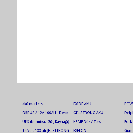
akü markets
EXIDE AKÜ
POW
ORBUS / 12V 100AH - Derin
GEL STRONG AKÜ
Delp
Deşarjlı Jel Akü
UPS (Kesintisiz Güç Kaynağı)
H3MF Düz / Ters
Forkl
Aküleri
12 Volt 100 ah JEL SITRONG
EXELON
Güneş