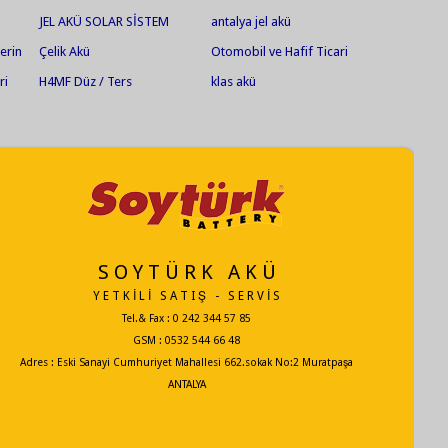
ü
JEL AKÜ SOLAR SİSTEM
antalya jel akü
erin
Çelik Akü
Otomobil ve Hafif Ticari
Araçlar
ri
H4MF Düz / Ters
klas akü
S O Y T Ü R K A K Ü
Y E T K İ L İ S A T I Ş - S E R V İ S
Tel.& Fax : 0 242 344 57 85
GSM : 0532 544 66 48
Adres : Eski Sanayi Cumhuriyet Mahallesi 662.sokak No:2 Muratpaşa
ANTALYA