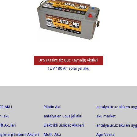
UPS (Kesintisiz Güç Kaynağı) Aküleri
12 V 180 Ah solar jel akü
ER AKÜ
Pilatin Akü
antalya ucuz akü en uy
akü jel akü en ucuz jel 
hı akü
antalya en ucuz jel akü
akü market
akü market
ift Aküleri
Elektrikli Bisiklet Aküleri
antalya ucuz akü en uy
akü jel akü en ucuz jel 
 Enerji Sistemi Aküleri
Mutlu Akü
Ağır Vasıta