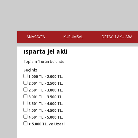
ANASAYFA
KURUMSAL
DETAYLI AKÜ ARA
ısparta jel akü
Toplam 1 ürün bulundu
Seçiniz
1.000 TL.- 2.000 TL.
2.001 TL.- 2.500 TL.
2.501 TL.- 3.000 TL.
3.001 TL.- 3.500 TL.
3.501 TL.- 4.000 TL.
4.001 TL.- 4.500 TL.
4.501 TL.- 5.000 TL.
+ 5.000 TL. ve Üzeri