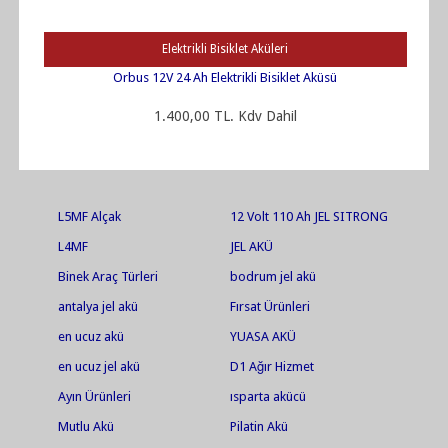
Elektrikli Bisiklet Aküleri
Orbus 12V 24 Ah Elektrikli Bisiklet Aküsü
1.400,00 TL. Kdv Dahil
L5MF Alçak
12 Volt 110 Ah JEL SITRONG
AGM UPS
L4MF
JEL AKÜ
Binek Araç Türleri
bodrum jel akü
antalya jel akü
Fırsat Ürünleri
en ucuz akü
YUASA AKÜ
en ucuz jel akü
D1 Ağır Hizmet
Ayın Ürünleri
ısparta akücü
Mutlu Akü
Pilatin Akü