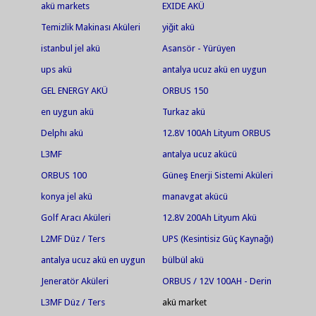
akü markets
EXIDE AKÜ
Temizlik Makinası Aküleri
yiğit akü
istanbul jel akü
Asansör - Yürüyen
Merdiven Aküleri
ups akü
antalya ucuz akü en uygun
akü jel akü en ucuz jel
GEL ENERGY AKÜ
ORBUS 150
akü.antalya akü.ısparta
en uygun akü
Turkaz akü
akü.serik akü
Delphı akü
12.8V 100Ah Lityum ORBUS
Akü
L3MF
antalya ucuz akücü
ORBUS 100
Güneş Enerji Sistemi Aküleri
konya jel akü
manavgat akücü
Golf Aracı Aküleri
12.8V 200Ah Lityum Akü
L2MF Düz / Ters
UPS (Kesintisiz Güç Kaynağı)
Aküleri
antalya ucuz akü en uygun
bülbül akü
akü jel akü en ucuz jel akü
Jeneratör Aküleri
ORBUS / 12V 100AH - Derin
akü market Fortlift akü
Deşarjlı Jel Akü
L3MF Düz / Ters
akü market
tamiri bakımı