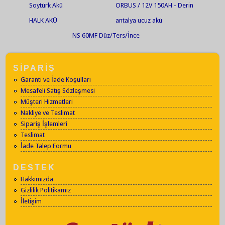
Soytürk Akü
ORBUS / 12V 150AH - Derin
Deşarjlı Jel Akü
HALK AKÜ
antalya ucuz akü
NS 60MF Düz/Ters/İnce
SİPARİŞ
Garanti ve İade Koşulları
Mesafeli Satış Sözleşmesi
Müşteri Hizmetleri
Nakliye ve Teslimat
Sipariş İşlemleri
Teslimat
İade Talep Formu
DESTEK
Hakkımızda
Gizlilik Politikamız
İletişim