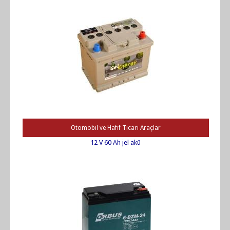
Otomobil ve Hafif Ticari Araçlar
12 V 60 Ah jel akü