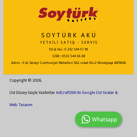
S O Y T Ü R K A K Ü
Y E T K İ L İ S A T I Ş - S E R V İ S
Tel.& Fax : 0 242 344 57 85
GSM : 0532 544 66 48
Adres : Eski Sanayi Cumhuriyet Mahallesi 662.sokak No:2 Muratpaşa ANTALYA
Copyright © 2026,
Üst Düzey Güçlü Yazılımlar
AdCraft360 ile Google Üst Sıralar &
Web Tasarım
Whatsapp