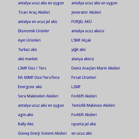
antalya ucuz akü en uygun
antalya ucuz akü en uygun
akü jel akü en ucuz jel
akü jel akü en ucuz jel akü
Ticari Araç Aküleri
Jeneratör Aküleri
akü.antalya akü.ısparta
akü market
antalya en ucuz jel akü
FORJEL AKÜ
akü.serik akü.alanya akü
Ekonomik Ürünler
antalya ucuz akücü
Ayın Ürünleri
L5MF Alçak
Turkaz akü
yiğit akü
akü market
alanya akücü
L3MF Düz / Ters
Deniz Araçları Marin Aküleri
NS 60MF Düz/Ters/İnce
Fırsat Ürünleri
Energizer akü
L2MF
Sera Makineleri Aküleri
Forklift Aküleri
antalya ucuz akü en uygun
Temizlik Makinası Aküleri
akü jel akü en ucuz jel akü
agm.akü
Forklift Aküleri
Rally Akü
ısparta jel akü
Güneş Enerji Sistemi Aküleri
en ucuz akü