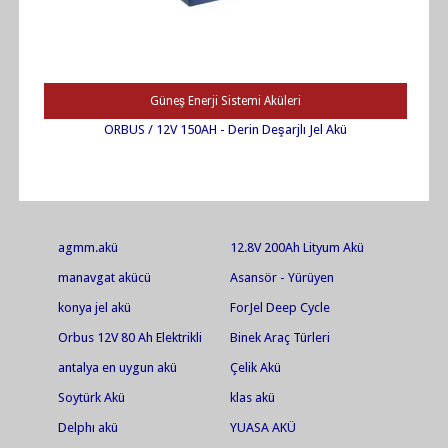
Güneş Enerji Sistemi Aküleri
ORBUS / 12V 150AH - Derin Deşarjlı Jel Akü
agmm.akü
12.8V 200Ah Lityum Akü
manavgat akücü
Asansör - Yürüyen
Merdiven Aküleri
konya jel akü
ForJel Deep Cycle
Orbus 12V 80 Ah Elektrikli
Binek Araç Türleri
Bisiklet Aküsü
antalya en uygun akü
Çelik Akü
Soytürk Akü
klas akü
Delphı akü
YUASA AKÜ