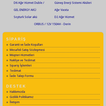
D6 Ağır Hizmet Duble /
Güneş Enerji Sistemi Aküleri
Marin
GEL ENERGY AKÜ
Ağır Vasıta
Soyturk Solar akü
D2 Ağır Hizmet
ORBUS / 12V 150AH - Derin
Deşarjlı Jel Akü
SİPARİŞ
Garanti ve İade Koşulları
Mesafeli Satış Sözleşmesi
Müşteri Hizmetleri
Nakliye ve Teslimat
Sipariş İşlemleri
Teslimat
İade Talep Formu
DESTEK
Hakkımızda
Gizlilik Politikamız
İletişim