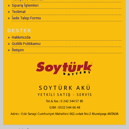
Sipariş İşlemleri
Teslimat
İade Talep Formu
DESTEK
Hakkımızda
Gizlilik Politikamız
İletişim
S O Y T Ü R K A K Ü
Y E T K İ L İ S A T I Ş - S E R V İ S
Tel.& Fax : 0 242 344 57 85
GSM : 0532 544 66 48
Adres : Eski Sanayi Cumhuriyet Mahallesi 662.sokak No:2 Muratpaşa ANTALYA