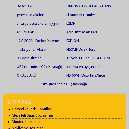
Bosch akü
ORBUS / 12V 200AH - Derin
Deşarjlı Jel Akü
Jeneratör Aküleri
Ekonomik Ürünler
antalya ucuz akü en uygun
L2MF
akü jel akü en ucuz jel akü
en ucuz akü
Ağır Hizmet Aküleri
akü market Fortlift akü
12V-200Ah Exelon Xtreme
EXELON
tamiri bakımı
Solar Jel Akü
Traksiyoner Aküler
N50MF Düz / Ters
D3 Ağır Hizmet
12 Volt 110 Ah JEL SITRONG
AGM UPS
UPS (Kesintisiz Güç Kaynağı)
antalya en uygun akü
Aküleri
ORBUS AKÜ
NS 60MF Düz/Ters/İnce
UPS (Kesintisiz Güç Kaynağı)
Aküleri
SİPARİŞ
Garanti ve İade Koşulları
Mesafeli Satış Sözleşmesi
Müşteri Hizmetleri
Nakliye ve Teslimat