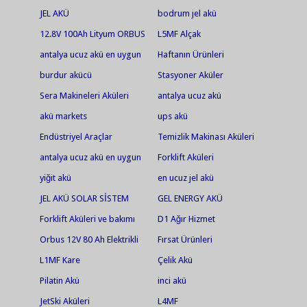
JEL AKÜ
bodrum jel akü
12.8V 100Ah Lityum ORBUS
L5MF Alçak
Akü
antalya ucuz akü en uygun
Haftanın Ürünleri
akü jel akü en ucuz jel akü
burdur akücü
Stasyoner Aküler
akü market antalya akü
Sera Makineleri Aküleri
antalya ucuz akü
market
akü markets
ups akü
Endüstriyel Araçlar
Temizlik Makinası Aküleri
antalya ucuz akü en uygun
Forklift Aküleri
akü jel akü en ucuz jel akü
yiğit akü
en ucuz jel akü
akü markets olar jel akü
JEL AKÜ SOLAR SİSTEM
GEL ENERGY AKÜ
Forklift Aküleri ve bakımı
D1 Ağır Hizmet
Yapılır
Orbus 12V 80 Ah Elektrikli
Fırsat Ürünleri
Bisiklet Aküsü
L1MF Kare
Çelik Akü
Pilatin Akü
inci akü
JetSki Aküleri
L4MF