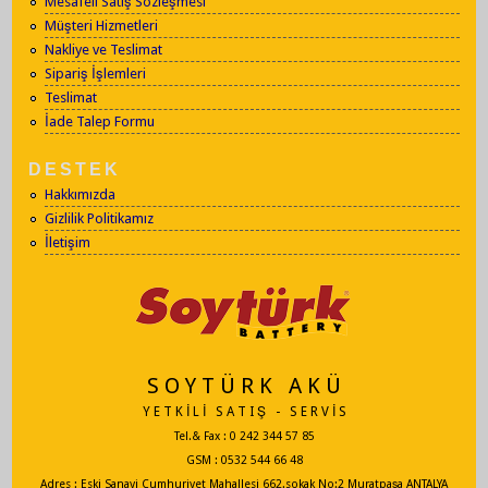
Mesafeli Satış Sözleşmesi
Müşteri Hizmetleri
Nakliye ve Teslimat
Sipariş İşlemleri
Teslimat
İade Talep Formu
DESTEK
Hakkımızda
Gizlilik Politikamız
İletişim
S O Y T Ü R K A K Ü
Y E T K İ L İ S A T I Ş - S E R V İ S
Tel.& Fax : 0 242 344 57 85
GSM : 0532 544 66 48
Adres : Eski Sanayi Cumhuriyet Mahallesi 662.sokak No:2 Muratpaşa ANTALYA