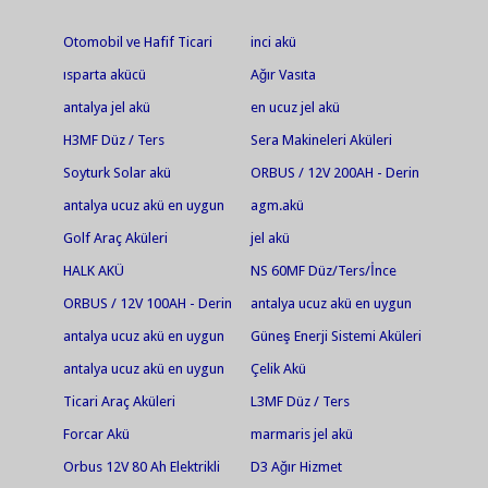
Otomobil ve Hafif Ticari
inci akü
Araçlar
ısparta akücü
Ağır Vasıta
antalya jel akü
en ucuz jel akü
H3MF Düz / Ters
Sera Makineleri Aküleri
Soyturk Solar akü
ORBUS / 12V 200AH - Derin
Deşarjlı Jel Akü
antalya ucuz akü en uygun
agm.akü
akü jel akü en ucuz jel
Golf Araç Aküleri
jel akü
akü.antalya akü.ısparta
HALK AKÜ
NS 60MF Düz/Ters/İnce
akü.serik akü.alanya akü
ORBUS / 12V 100AH - Derin
antalya ucuz akü en uygun
Deşarjlı Jel Akü
akü jel akü en ucuz jel
antalya ucuz akü en uygun
Güneş Enerji Sistemi Aküleri
akü.antalya akü.ısparta
akü jel akü en ucuz jel akü
antalya ucuz akü en uygun
Çelik Akü
akü.serik akü
akü market antalya akü
akü jel akü en ucuz jel akü
Ticari Araç Aküleri
L3MF Düz / Ters
market
Forcar Akü
marmaris jel akü
Orbus 12V 80 Ah Elektrikli
D3 Ağır Hizmet