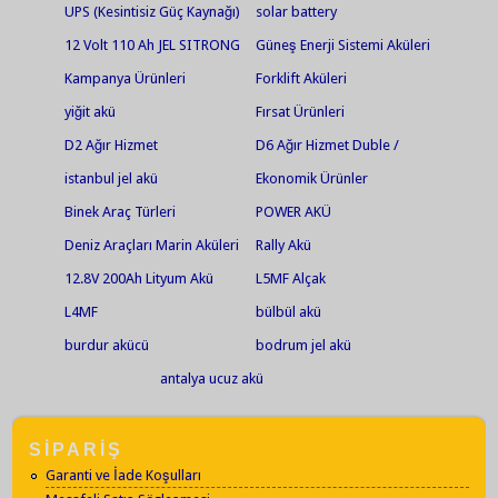
Bisiklet Aküsü
UPS (Kesintisiz Güç Kaynağı)
solar battery
Aküleri
12 Volt 110 Ah JEL SITRONG
Güneş Enerji Sistemi Aküleri
AGM UPS
Kampanya Ürünleri
Forklift Aküleri
yiğit akü
Fırsat Ürünleri
D2 Ağır Hizmet
D6 Ağır Hizmet Duble /
Marin
istanbul jel akü
Ekonomik Ürünler
Binek Araç Türleri
POWER AKÜ
Deniz Araçları Marin Aküleri
Rally Akü
12.8V 200Ah Lityum Akü
L5MF Alçak
L4MF
bülbül akü
burdur akücü
bodrum jel akü
antalya ucuz akü
SİPARİŞ
Garanti ve İade Koşulları